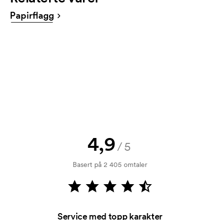
tilbud før bestillingen blir bindende. Vil du se en
Papirflagg
skisse med en gang? Bare send oss logoen, så har
du skissen hos deg i løpet av en time.
Kan jeg få en vareprøve?
Ingen problemer! det løser vi.
Hvordan betaler jeg?
Betaling skjer mot faktura 30 dager etter
kredittsjekk. Fakturering skjer ved levering.
Kortbetaling er mulig.
4,9
Hva er en trykksjablong?
/5
Trykksjablongen er en slags mal som brukes til
Basert på 2 405 omtaler
trykking. Vi må lage en trykksjablong for hver farge
som skal trykkes. Kostnaden for trykksjablongen
forsvinner når du gjentar bestillingen.
Service med topp karakter