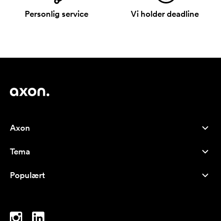
Personlig service
Vi holder deadline
Axon
Kundeservice
Tema
Om oss
Nyheter
Careers
Populært
Bestselgere
Penner
Bærekraft
Brands
Handlenett
Inspirasjon
Notatblokker