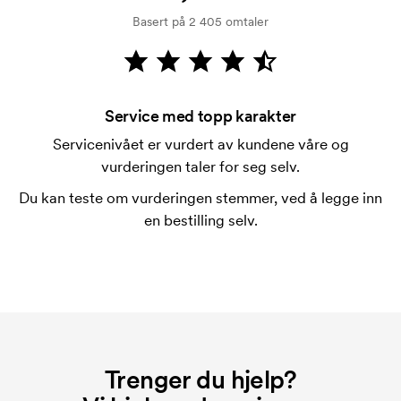
kredittsjekk. Fakturering skjer ved levering.
Basert på 2 405 omtaler
Kortbetaling er mulig.
Hva er en startkostnad?
På noen produkter er det en startkostnad for
merkingen. Startkostnaden er en oppstartsavgift for
Service med topp karakter
merkingen. Startkostnaden forsvinner når du foretar
Servicenivået er vurdert av kundene våre og
en ny bestilling.
vurderingen taler for seg selv.
Du kan teste om vurderingen stemmer, ved å legge inn
en bestilling selv.
Trenger du hjelp?