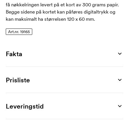
få nøkkelringen levert på et kort av 300 grams papir.
Begge sidene på kortet kan påføres digitaltrykk og
kan maksimalt ha størrelsen 120 x 60 mm.
Art.nr. 19165
Fakta
Artikkelnummer
19165
Prisliste
Mål
40 x 40 x 6 mm
Produkt
250 stk
500 stk
1000 stk
2500 stk
5000 stk
10000 
Materiale
Thron
22,00
18,30
14,30
11,60
10,20
9
Leveringstid
metall, PVC
Merking
Produktark
Eget design
0,00
0,00
0,00
0,00
0,00
0