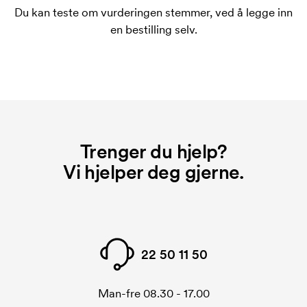
merkingen. Startkostnaden forsvinner når du foretar
Du kan teste om vurderingen stemmer, ved å legge inn
en ny bestilling.
en bestilling selv.
Trenger du hjelp?
Vi hjelper deg gjerne.
22 50 11 50
Man-fre 08.30 - 17.00