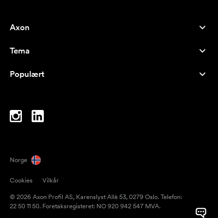
Axon
Kundeservice
Tema
Om oss
Nyheter
Careers
Populært
Bestselgere
Penner
Bærekraft
Brands
Handlenett
Inspirasjon
Notatblokker
A-Å
PC-vesker
Drops
Norge
Magneter
Cookies
Vilkår
Krus
© 2026 Axon Profil AS, Karenslyst Allè 53, 0279 Oslo. Telefon:
Paraplyer
22 50 11 50. Foretaksregisteret: NO 920 942 547 MVA.