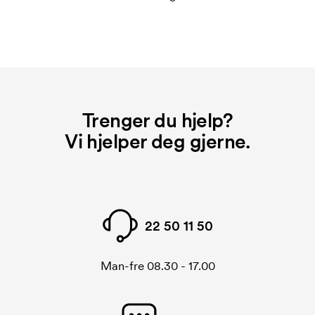
Hva er en trykksjablong?
Trykksjablongen er en slags mal som brukes til
trykking. Vi må lage en trykksjablong for hver farge
som skal trykkes. Kostnaden for trykksjablongen
forsvinner når du gjentar bestillingen.
Trenger du hjelp?
Vi hjelper deg gjerne.
22 50 11 50
Man-fre 08.30 - 17.00