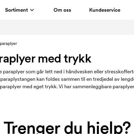
Sortiment
Om oss
Kundeservice
araplyer
aplyer med trykk
 paraplyer som går lett ned i håndvesken eller stresskoffe
at paraplystangen kan foldes sammen til en tredjedel av leng
paraplyer med eget trykk. Vi har sammenleggbare paraplye
Trenger du hjelp?