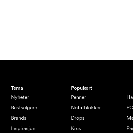
Tema
Populært
Nyheter
Penner
Ha
Bestselgere
Notatblokker
PC
Brands
Drops
Ma
Inspirasjon
Krus
Pa