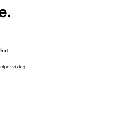
e.
hat
jelper vi deg.