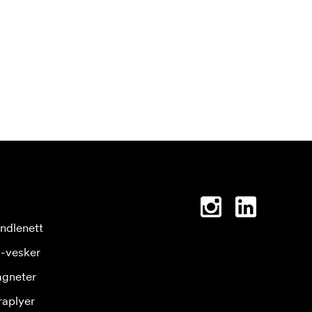
ndlenett
-vesker
gneter
raplyer