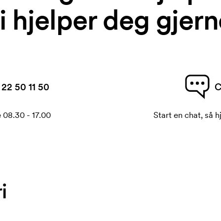
i hjelper deg gjern
22 50 11 50
C
 08.30 - 17.00
Start en chat, så h
i