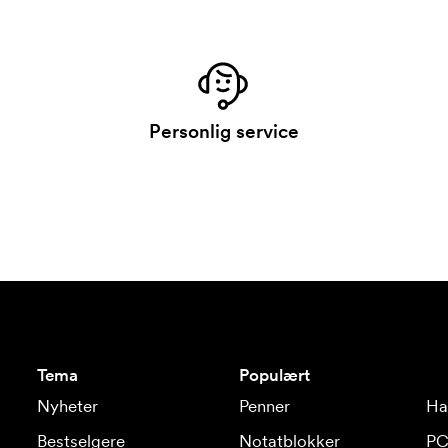
Personlig service
Tema
Populært
Nyheter
Penner
Ha
Bestselgere
Notatblokker
PC