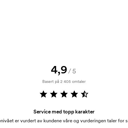
send oss logoen, så har du skissen
jekk. Fakturering skjer ved levering.
4,9
/5
ykking. Vi må lage en trykksjablong
Basert på 2 405 omtaler
rykksjablongen forsvinner når du
Service med topp karakter
nivået er vurdert av kundene våre og vurderingen taler for s