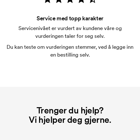
Er det mulig å trykke på pennenes klips?
Ja, vanligvis går det bra. Trykkflaten kan dog skille
seg en hel del. I vanlige tilfeller er det ikke mulig å
Service med topp karakter
trykke mer enn en rad med tekst.
Servicenivået er vurdert av kundene våre og
vurderingen taler for seg selv.
Hva er en trykksjablong?
Trykksjablongen er en slags mal som brukes til
Du kan teste om vurderingen stemmer, ved å legge inn
trykking. Vi må lage en trykksjablong for hver farge
en bestilling selv.
som skal trykkes. Kostnaden for trykksjablongen
forsvinner når du gjentar bestillingen.
Trenger du hjelp?
Vi hjelper deg gjerne.