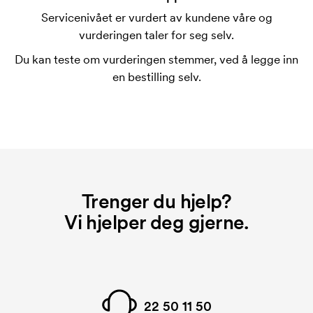
trykke mer enn en rad med tekst.
Servicenivået er vurdert av kundene våre og
vurderingen taler for seg selv.
Hva er en trykksjablong?
Trykksjablongen er en slags mal som brukes til
Du kan teste om vurderingen stemmer, ved å legge inn
trykking. Vi må lage en trykksjablong for hver farge
en bestilling selv.
som skal trykkes. Kostnaden for trykksjablongen
forsvinner når du gjentar bestillingen.
Trenger du hjelp?
Vi hjelper deg gjerne.
22 50 11 50