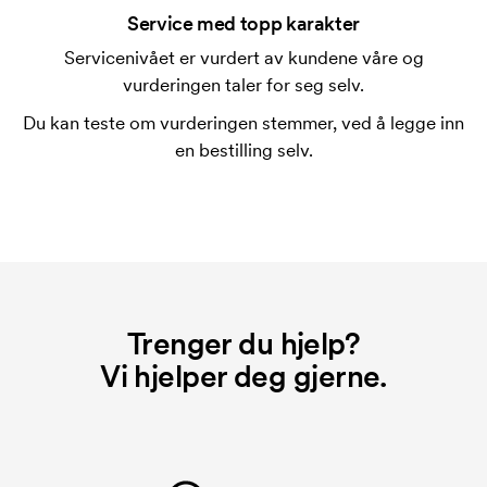
trykking. Vi må lage en trykksjablong for hver farge
Service med topp karakter
som skal trykkes. Kostnaden for trykksjablongen
Servicenivået er vurdert av kundene våre og
forsvinner når du gjentar bestillingen.
vurderingen taler for seg selv.
Hva er et broderikort?
Du kan teste om vurderingen stemmer, ved å legge inn
Et broderikort er en digital fil som forteller
en bestilling selv.
broderimaskinen hvordan den skal brodere. Vi må
lage et broderikort for hvert broderi. Kostnaden for
broderikortet forsvinner når du gjentar bestillingen.
Trenger du hjelp?
Vi hjelper deg gjerne.