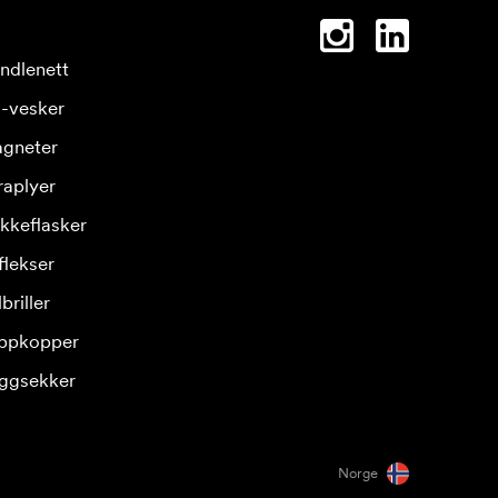
ndlenett
-vesker
gneter
raplyer
ikkeflasker
flekser
briller
ppkopper
ggsekker
Norge