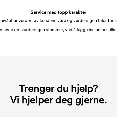
Service med topp karakter
nivået er vurdert av kundene våre og vurderingen taler for s
ykking. Vi må lage en trykksjablong
rykksjablongen forsvinner når du
n teste om vurderingen stemmer, ved å legge inn en bestilling
derimaskinen hvordan den skal brodere.
naden for broderikortet forsvinner når
Trenger du hjelp?
Vi hjelper deg gjerne.