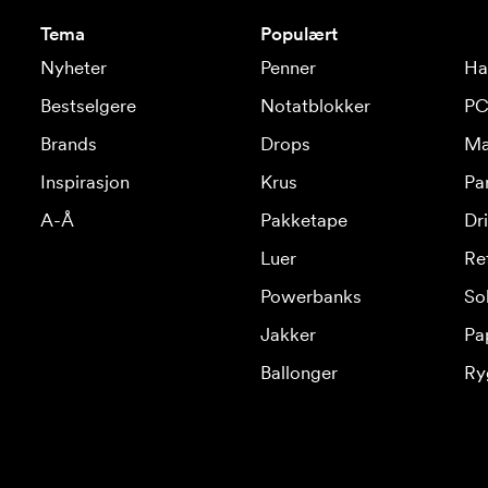
Tema
Populært
Nyheter
Penner
Ha
Bestselgere
Notatblokker
PC
Brands
Drops
Ma
Inspirasjon
Krus
Pa
A-Å
Pakketape
Dr
Luer
Re
Powerbanks
Sol
Jakker
Pa
Ballonger
Ry