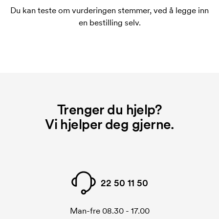
Hva er en startkostnad?
Du kan teste om vurderingen stemmer, ved å legge inn
På noen produkter er det en startkostnad for
en bestilling selv.
merkingen. Startkostnaden er en oppstartsavgift for
merkingen. Startkostnaden forsvinner når du foretar
en ny bestilling.
Trenger du hjelp?
Vi hjelper deg gjerne.
22 50 11 50
Man-fre 08.30 - 17.00