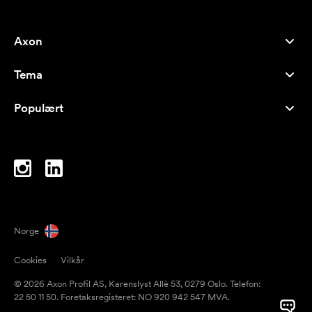
Axon
Kundeservice
Tema
Om oss
Nyheter
Careers
Populært
Bestselgere
Penner
Bærekraft
Brands
Handlenett
Inspirasjon
Notatblokker
A-Å
PC-vesker
Drops
Norge
Magneter
Cookies
Vilkår
Krus
© 2026 Axon Profil AS, Karenslyst Allè 53, 0279 Oslo. Telefon:
Paraplyer
22 50 11 50. Foretaksregisteret: NO 920 942 547 MVA.