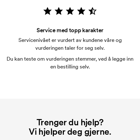
Hva er en trykksjablong?
Trykksjablongen er en slags mal som brukes til
trykking. Vi må lage en trykksjablong for hver farge
Service med topp karakter
som skal trykkes. Kostnaden for trykksjablongen
Servicenivået er vurdert av kundene våre og
forsvinner når du gjentar bestillingen.
vurderingen taler for seg selv.
Hva er en startkostnad?
Du kan teste om vurderingen stemmer, ved å legge inn
På noen produkter er det en startkostnad for
en bestilling selv.
merkingen. Startkostnaden er en oppstartsavgift for
merkingen. Startkostnaden forsvinner når du foretar
en ny bestilling.
Trenger du hjelp?
Vi hjelper deg gjerne.