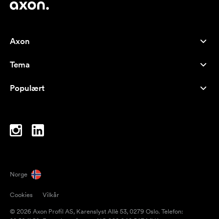
Axon
Kundeservice
Tema
Om oss
Nyheter
Careers
Populært
Bestselgere
Penner
Bærekraft
Brands
Handlenett
Inspirasjon
Notatblokker
A-Å
PC-vesker
Drops
Norge
Magneter
Cookies
Vilkår
Krus
© 2026 Axon Profil AS, Karenslyst Allè 53, 0279 Oslo. Telefon:
Paraplyer