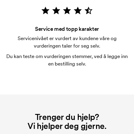
Hva er en trykksjablong?
Trykksjablongen er en slags mal som brukes til
trykking. Vi må lage en trykksjablong for hver farge
Service med topp karakter
som skal trykkes. Kostnaden for trykksjablongen
Servicenivået er vurdert av kundene våre og
forsvinner når du gjentar bestillingen.
vurderingen taler for seg selv.
Du kan teste om vurderingen stemmer, ved å legge inn
en bestilling selv.
Trenger du hjelp?
Vi hjelper deg gjerne.