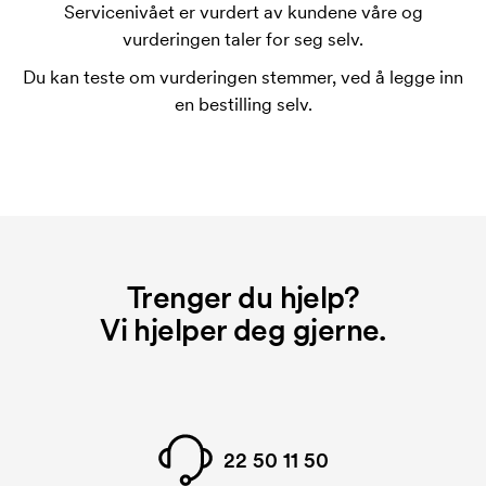
som skal trykkes. Kostnaden for trykksjablongen
Servicenivået er vurdert av kundene våre og
forsvinner når du gjentar bestillingen.
vurderingen taler for seg selv.
Hva er en startkostnad?
Du kan teste om vurderingen stemmer, ved å legge inn
På noen produkter er det en startkostnad for
en bestilling selv.
merkingen. Startkostnaden er en oppstartsavgift for
merkingen. Startkostnaden forsvinner når du foretar
en ny bestilling.
Trenger du hjelp?
Vi hjelper deg gjerne.
22 50 11 50