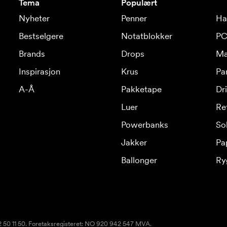
Tema
Populært
Nyheter
Penner
Ha
Bestselgere
Notatblokker
PC
Brands
Drops
Ma
Inspirasjon
Krus
Pa
A-Å
Pakketape
Dr
Luer
Re
Powerbanks
Sol
Jakker
Pa
Ballonger
Ry
22 50 11 50. Foretaksregisteret: NO 920 942 547 MVA.