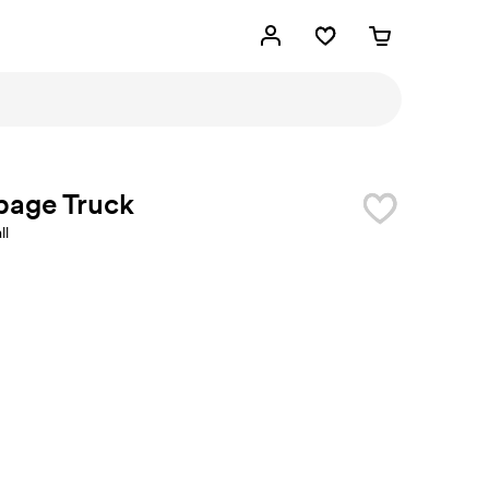
bage Truck
ll