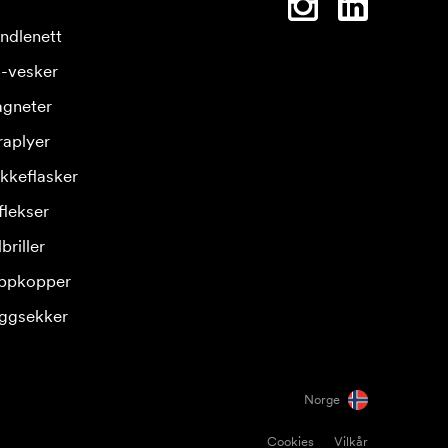
ndlenett
-vesker
gneter
raplyer
ikkeflasker
flekser
briller
ppkopper
ggsekker
Norge
Cookies
Vilkår