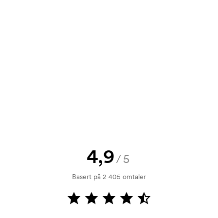
90
17,90
17,90
17,90
t tilbud før bestillingen blir
send oss logoen, så har du skissen
jekk. Fakturering skjer ved levering.
4,9
/5
ykking. Vi må lage en trykksjablong
Basert på 2 405 omtaler
rykksjablongen forsvinner når du