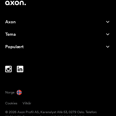
Axon
Kundeservice
Tema
Om oss
Nyheter
Careers
Populært
Bestselgere
Penner
Bærekraft
Brands
Handlenett
Inspirasjon
Notatblokker
A-Å
PC-vesker
Drops
Norge
Magneter
Cookies
Vilkår
Krus
© 2026 Axon Profil AS, Karenslyst Allè 53, 0279 Oslo. Telefon:
Paraplyer