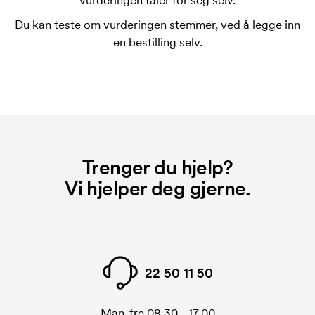
vurderingen taler for seg selv.
trykk på hver side?
Du kan teste om vurderingen stemmer, ved å legge inn
Nei.
en bestilling selv.
Hva er en trykksjablong?
Trykksjablongen er en slags mal som brukes til
trykking. Vi må lage en trykksjablong for hver farge
som skal trykkes. Kostnaden for trykksjablongen
forsvinner når du gjentar bestillingen.
Trenger du hjelp?
Vi hjelper deg gjerne.
22 50 11 50
Man-fre 08.30 - 17.00