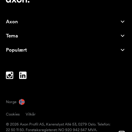
Axon
Kundeservice
Tema
Om oss
Nyheter
Careers
Populært
Bestselgere
Penner
Bærekraft
Brands
Handlenett
Inspirasjon
Notatblokker
A-Å
PC-vesker
Drops
Norge
Magneter
Cookies
Vilkår
Krus
© 2026 Axon Profil AS, Karenslyst Allè 53, 0279 Oslo. Telefon:
Paraplyer
22 50 11 50. Foretaksregisteret: NO 920 942 547 MVA.