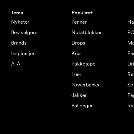
Tema
Populært
Nyheter
Penner
Ha
Bestselgere
Notatblokker
PC
Brands
Drops
Ma
Inspirasjon
Krus
Pa
A-Å
Pakketape
Dr
Luer
Re
Powerbanks
Sol
Jakker
Pa
Ballonger
Ry