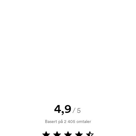
0
51,00
48,00
44,00
stillingen på e-post til
0
68,00
64,00
59,00
t tilbud før bestillingen blir
send oss logoen, så har du skissen
jekk. Fakturering skjer ved levering.
4,9
/5
 Ettersom det er et ømtålig produkt
Basert på 2 405 omtaler
r delbart på 36 stk.