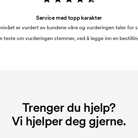
kk?
Service med topp karakter
kin?
nivået er vurdert av kundene våre og vurderingen taler for s
kin, men det finnes unntak. Kontakt
n teste om vurderingen stemmer, ved å legge inn en bestilling
llige koppene?
ykkteknikk som det er mulig å
flaten kan derfor være ganske ulik.
ykking. Vi må lage en trykksjablong
rykksjablongen forsvinner når du
Trenger du hjelp?
Vi hjelper deg gjerne.