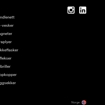
ndlenett
-vesker
gneter
raplyer
ikkeflasker
flekser
briller
ppkopper
ggsekker
Norge