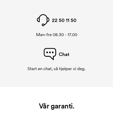
respektive kopp. Den maksimale trykkflaten kan
derfor være ganske ulik.
22 50 11 50
Hva er en startkostnad?
På noen produkter er det en startkostnad for
Man-fre 08.30 - 17.00
merkingen. Startkostnaden er en oppstartsavgift for
merkingen. Startkostnaden forsvinner når du foretar
en ny bestilling.
Chat
Start en chat, så hjelper vi deg.
Vår garanti.