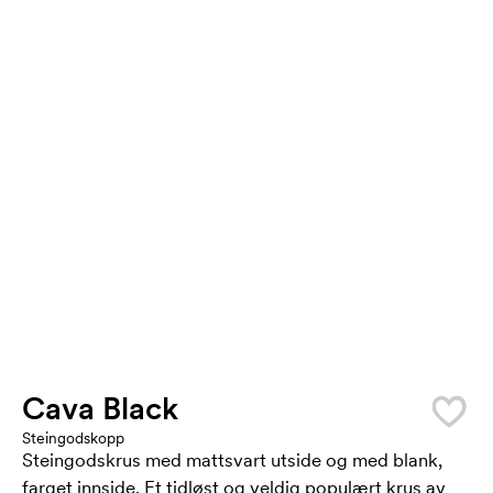
Cava Black
Steingodskopp
Steingodskrus med mattsvart utside og med blank,
farget innside. Et tidløst og veldig populært krus av