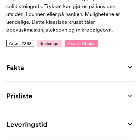
solid steingods. Trykket kan gjøres på innsiden,
utsiden, i bunnen eller på hanken. Mulighetene er
uendelige. Dette klassiske kruset tåler
oppvaskmaskin, stekeovn og mikrobølgeovn.
Art.nr. 7363
Bestselger
Axon's Choice
Fakta
Artikkelnummer
7363
Prisliste
Mål
80 x Ø 80 mm
Produkt
36 stk
72 stk
108 stk
252 stk
360 stk
504 stk
Maks trykkflate
Cava Black
86,00
68,00
58,00
54,00
50,00
48,00
Leveringstid
42 x 70 mm
Merking