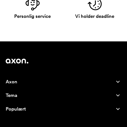
Personlig service
Vi holder deadline
Axon
Kundeservice
Tema
Om oss
Nyheter
Careers
Populært
Bestselgere
Penner
Bærekraft
Brands
Handlenett