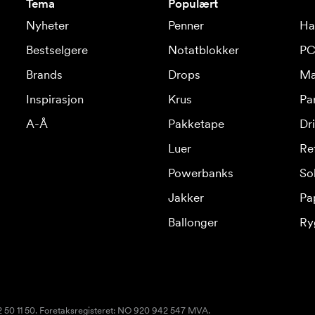
Tema
Populært
Nyheter
Penner
Ha
Bestselgere
Notatblokker
PC
Brands
Drops
Ma
Inspirasjon
Krus
Pa
A-Å
Pakketape
Dr
Luer
Re
Powerbanks
Sol
Jakker
Pa
Ballonger
Ry
22 50 11 50. Foretaksregisteret: NO 920 942 547 MVA.