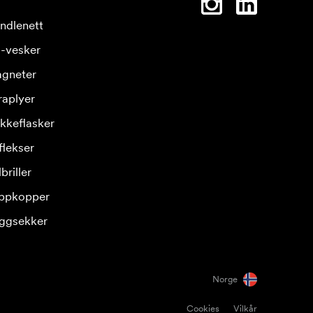
ndlenett
-vesker
gneter
raplyer
ikkeflasker
flekser
briller
ppkopper
ggsekker
Norge
Cookies
Vilkår