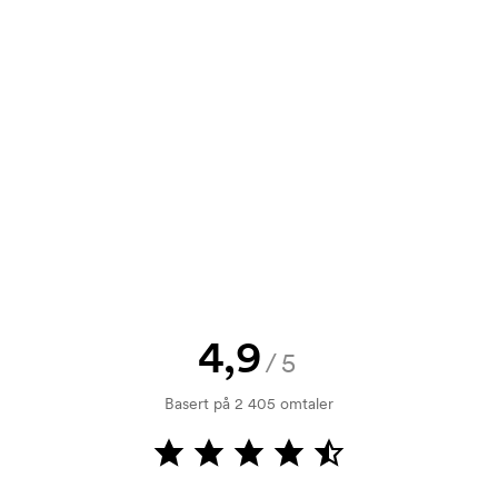
,00
99,00
89,00
74,00
t tilbud før bestillingen blir
send oss logoen, så har du skissen
jekk. Fakturering skjer ved levering.
4,9
/5
ykking. Vi må lage en trykksjablong
Basert på 2 405 omtaler
rykksjablongen forsvinner når du