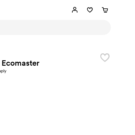
f Ecomaster
aply