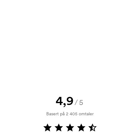
7,00
76,00
65,00
55,00
9,00
95,00
82,00
68,00
t tilbud før bestillingen blir
send oss logoen, så har du skissen
1,00
115,00
98,00
82,00
jekk. Fakturering skjer ved levering.
4,9
/5
Basert på 2 405 omtaler
så lenge det ikke er nærmere enn 30