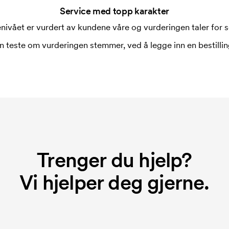
Service med topp karakter
nivået er vurdert av kundene våre og vurderingen taler for s
ykking. Vi må lage en trykksjablong
rykksjablongen forsvinner når du
n teste om vurderingen stemmer, ved å legge inn en bestilling
Trenger du hjelp?
Vi hjelper deg gjerne.