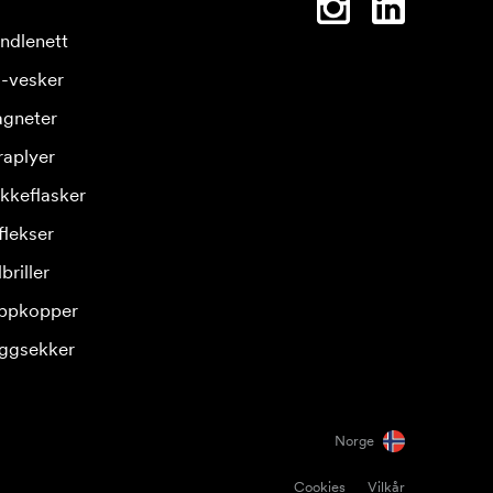
ndlenett
-vesker
gneter
raplyer
ikkeflasker
flekser
briller
ppkopper
ggsekker
Norge
Cookies
Vilkår