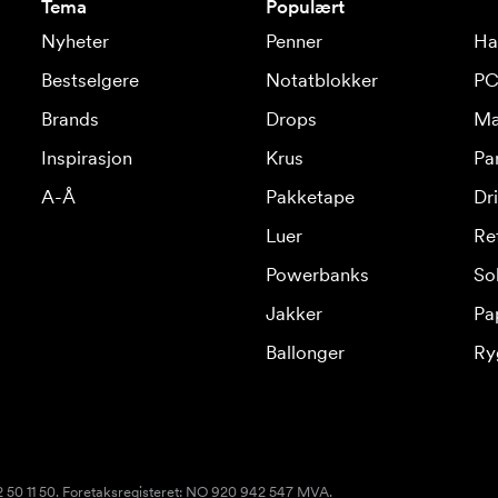
Tema
Populært
Nyheter
Penner
Ha
Bestselgere
Notatblokker
PC
Brands
Drops
Ma
Inspirasjon
Krus
Pa
A-Å
Pakketape
Dr
Luer
Re
Powerbanks
Sol
Jakker
Pa
Ballonger
Ry
22 50 11 50. Foretaksregisteret: NO 920 942 547 MVA.