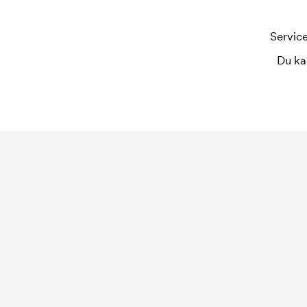
Hva er en trykksjablong?
Service
Trykksjablongen er en slags mal som brukes til tr
for hver farge som skal trykkes. Kostnaden for t
Du ka
gjentar bestillingen.