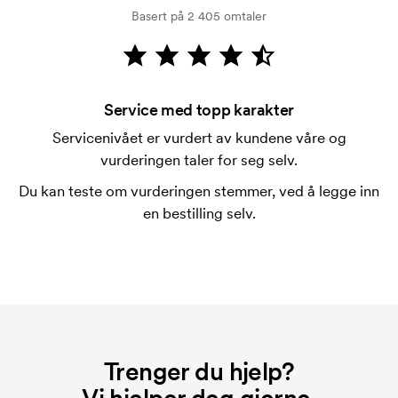
kredittsjekk. Fakturering skjer ved levering.
Basert på 2 405 omtaler
Kortbetaling er mulig.
Går det bra å blande størrelsene?
Det går bra.
Service med topp karakter
Hvor kan trykket skje?
Servicenivået er vurdert av kundene våre og
Trykket kan plasseres i prinsipp hvor som helst, så
vurderingen taler for seg selv.
lenge det ikke er nærmere enn 30 mm fra en søm.
Du kan teste om vurderingen stemmer, ved å legge inn
Hva er en trykksjablong?
en bestilling selv.
Trykksjablongen er en slags mal som brukes til
trykking. Vi må lage en trykksjablong for hver farge
som skal trykkes. Kostnaden for trykksjablongen
forsvinner når du gjentar bestillingen.
Trenger du hjelp?