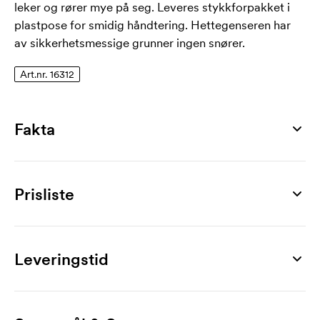
leker og rører mye på seg. Leveres stykkforpakket i
plastpose for smidig håndtering. Hettegenseren har
av sikkerhetsmessige grunner ingen snører.
Art.nr. 16312
Fakta
Artikkelnummer
16312
Prisliste
Størrelser
5-6Y, 7-8Y, 9-11Y, 12-13Y, 14-15Y
Produkt
20 stk
30 stk
50 stk
100 stk
150 stk
Materiale
Kids Lightweight Hooded Sweat
278,00
264,00
238,00
222,00
217,00
Leveringstid
80% bomull, 20% polyester
Merking
Vekt
1-fargetrykk
30,00
26,00
19,80
14,90
14,00