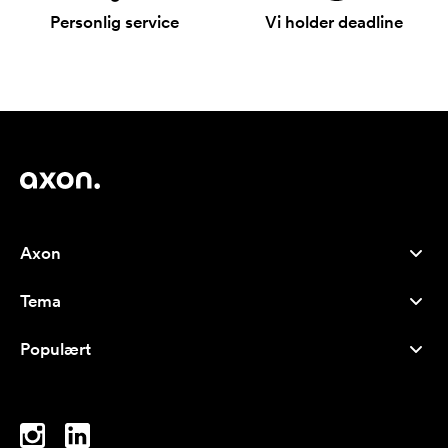
Personlig service
Vi holder deadline
Axon
Kundeservice
Tema
Om oss
Nyheter
Careers
Populært
Bestselgere
Penner
Bærekraft
Brands
Handlenett
Inspirasjon
Notatblokker