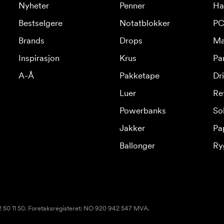
Nyheter
Penner
Ha
Bestselgere
Notatblokker
PC
Brands
Drops
Ma
Inspirasjon
Krus
Pa
A-Å
Pakketape
Dr
Luer
Re
Powerbanks
Sol
Jakker
Pa
Ballonger
Ry
22 50 11 50. Foretaksregisteret: NO 920 942 547 MVA.