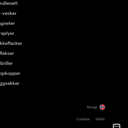
ndlenett
-vesker
gneter
raplyer
ikkeflasker
flekser
briller
ppkopper
ggsekker
Norge
Cookies
Vilkår