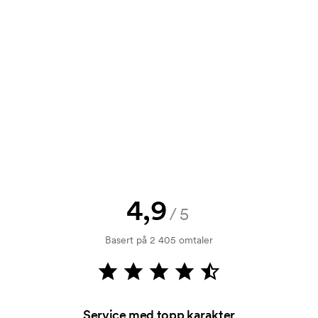
t tilbud før bestillingen blir
send oss logoen, så har du skissen
jekk. Fakturering skjer ved levering.
4,9
/5
ykking. Vi må lage en trykksjablong
Basert på 2 405 omtaler
rykksjablongen forsvinner når du
Service med topp karakter