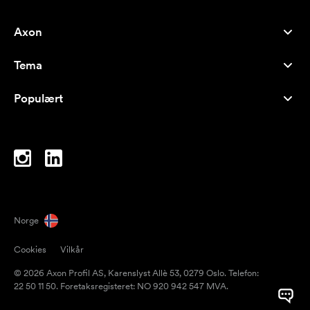
Axon
Kundeservice
Tema
Om oss
Nyheter
Careers
Populært
Bestselgere
Penner
Bærekraft
Brands
Handlenett
Inspirasjon
Notatblokker
A-Å
PC-vesker
Drops
Norge
Magneter
Cookies
Vilkår
Krus
© 2026 Axon Profil AS, Karenslyst Allè 53, 0279 Oslo. Telefon:
Paraplyer
22 50 11 50. Foretaksregisteret: NO 920 942 547 MVA.
Pakketape