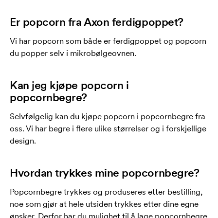
Er popcorn fra Axon ferdigpoppet?
Vi har popcorn som både er ferdigpoppet og popcorn
du popper selv i mikrobølgeovnen.
Kan jeg kjøpe popcorn i
popcornbegre?
Selvfølgelig kan du kjøpe popcorn i popcornbegre fra
oss. Vi har begre i flere ulike størrelser og i forskjellige
design.
Hvordan trykkes mine popcornbegre?
Popcornbegre trykkes og produseres etter bestilling,
noe som gjør at hele utsiden trykkes etter dine egne
ønsker. Derfor har du mulighet til å lage popcornbegre