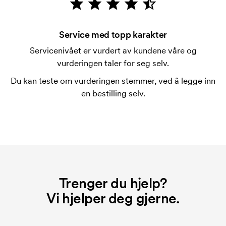
Hva er en trykksjablong?
Trykksjablongen er en slags mal som brukes til
trykking. Vi må lage en trykksjablong for hver farge
Service med topp karakter
som skal trykkes. Kostnaden for trykksjablongen
Servicenivået er vurdert av kundene våre og
forsvinner når du gjentar bestillingen.
vurderingen taler for seg selv.
Du kan teste om vurderingen stemmer, ved å legge inn
en bestilling selv.
Trenger du hjelp?
Vi hjelper deg gjerne.