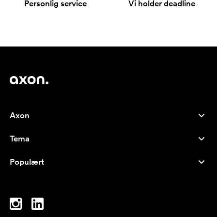
Personlig service
Vi holder deadline
Axon
Kundeservice
Tema
Om oss
Nyheter
Careers
Populært
Bestselgere
Penner
Bærekraft
Brands
Handlenett
Inspirasjon
Notatblokker
A-Å