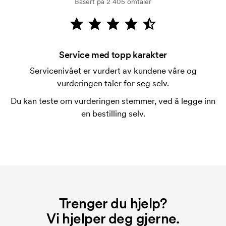
Basert på 2 405 omtaler
Kortbetaling er mulig.
Hva er en trykksjablong?
Trykksjablongen er en slags mal som brukes til
trykking. Vi må lage en trykksjablong for hver farge
Service med topp karakter
som skal trykkes. Kostnaden for trykksjablongen
Servicenivået er vurdert av kundene våre og
forsvinner når du gjentar bestillingen.
vurderingen taler for seg selv.
Du kan teste om vurderingen stemmer, ved å legge inn
en bestilling selv.
Trenger du hjelp?
Vi hjelper deg gjerne.