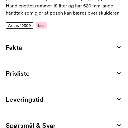
Handlenettet rommer 18 liter og har 520 mm lange
håndtak som gjør at posen kan bæres over skulderen.
Art.nr. 19309
Eco
Fakta
Artikkelnummer
19309
Prisliste
Mål
510 x 335 x 200 mm
Produkt
50 stk
100 stk
250 stk
500 stk
1000 stk
2000 stk
Maks trykkflate
Kiki
43,00
39,00
36,00
34,00
32,00
30,00
Leveringstid
260 x 190 mm
Merking
Materiale
1-fargetrykk
17,90
13,40
12,00
10,40
9,10
7,50
rPET
Spørsmål & Svar