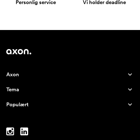
Personlig service
Vi holder deadline
Axon
Kundeservice
Tema
Om oss
Nyheter
Careers
Populært
Bestselgere
Penner
Bærekraft
Brands
Handlenett
Inspirasjon
Notatblokker
A-Å