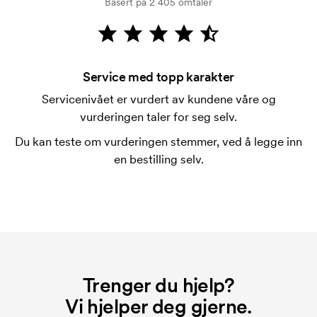
Basert på 2 405 omtaler
Kortbetaling er mulig.
Hva er en trykksjablong?
Trykksjablongen er en slags mal som brukes til
trykking. Vi må lage en trykksjablong for hver farge
Service med topp karakter
som skal trykkes. Kostnaden for trykksjablongen
Servicenivået er vurdert av kundene våre og
forsvinner når du gjentar bestillingen.
vurderingen taler for seg selv.
Du kan teste om vurderingen stemmer, ved å legge inn
en bestilling selv.
Trenger du hjelp?
Vi hjelper deg gjerne.