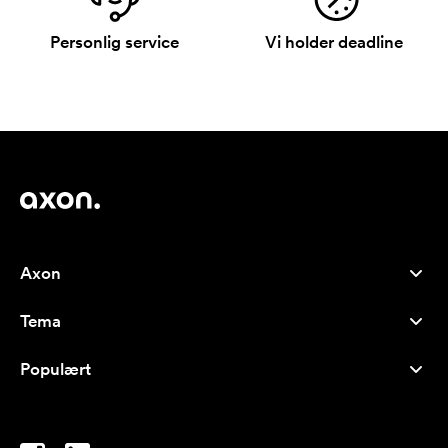
Personlig service
Vi holder deadline
Axon
Kundeservice
Tema
Om oss
Nyheter
Careers
Populært
Bestselgere
Penner
Bærekraft
Brands
Handlenett
Inspirasjon