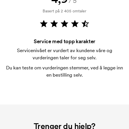
/5
kredittsjekk. Fakturering skjer ved levering.
Basert på 2 405 omtaler
Kortbetaling er mulig.
Hva er en trykksjablong?
Trykksjablongen er en slags mal som brukes til
trykking. Vi må lage en trykksjablong for hver farge
Service med topp karakter
som skal trykkes. Kostnaden for trykksjablongen
Servicenivået er vurdert av kundene våre og
forsvinner når du gjentar bestillingen.
vurderingen taler for seg selv.
Du kan teste om vurderingen stemmer, ved å legge inn
en bestilling selv.
Trenger du hjelp?