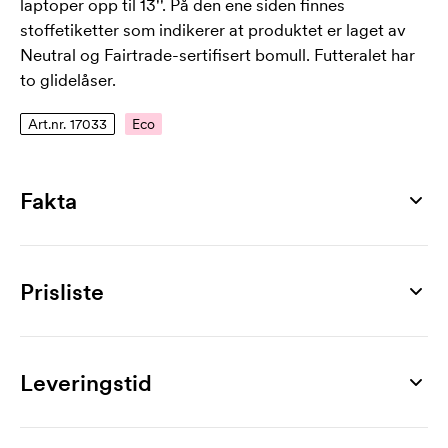
laptoper opp til 13''. På den ene siden finnes
stoffetiketter som indikerer at produktet er laget av
Neutral og Fairtrade-sertifisert bomull. Futteralet har
to glidelåser.
Art.nr. 17033
Eco
Fakta
Artikkelnummer
17033
Prisliste
Mål
350 x 250 x 30 mm
Produkt
20 stk
30 stk
50 stk
100 stk
150 stk
200 stk
Størrelser
Willa, 13"
372,00
352,00
324,00
307,00
296,00
286,00
Leveringstid
13"
Merking
Materiale