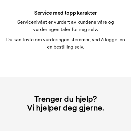
Trykksjablongen er en slags mal som brukes til
trykking. Vi må lage en trykksjablong for hver farge
Service med topp karakter
som skal trykkes. Kostnaden for trykksjablongen
Servicenivået er vurdert av kundene våre og
forsvinner når du gjentar bestillingen.
vurderingen taler for seg selv.
Du kan teste om vurderingen stemmer, ved å legge inn
en bestilling selv.
Trenger du hjelp?
Vi hjelper deg gjerne.