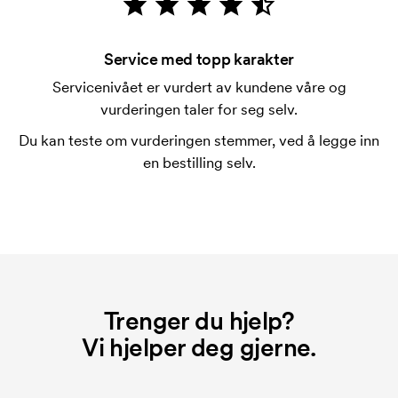
Hva er en trykksjablong?
Trykksjablongen er en slags mal som brukes til
trykking. Vi må lage en trykksjablong for hver farge
Service med topp karakter
som skal trykkes. Kostnaden for trykksjablongen
Servicenivået er vurdert av kundene våre og
forsvinner når du gjentar bestillingen.
vurderingen taler for seg selv.
Du kan teste om vurderingen stemmer, ved å legge inn
en bestilling selv.
Trenger du hjelp?
Vi hjelper deg gjerne.