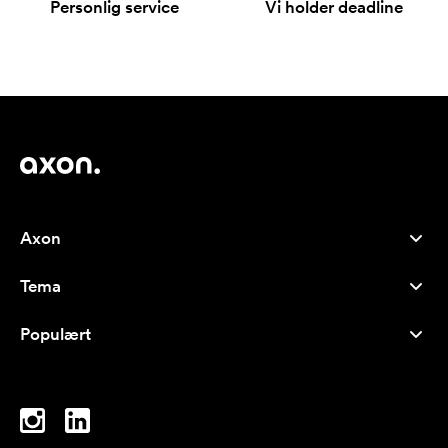
Personlig service
Vi holder deadline
Axon
Kundeservice
Tema
Om oss
Nyheter
Careers
Populært
Bestselgere
Penner
Bærekraft
Brands
Handlenett
Inspirasjon
Notatblokker
A-Å