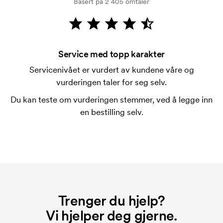
Basert på 2 405 omtaler
Kortbetaling er mulig.
Hva er en trykksjablong?
Trykksjablongen er en slags mal som brukes til
trykking. Vi må lage en trykksjablong for hver farge
Service med topp karakter
som skal trykkes. Kostnaden for trykksjablongen
Servicenivået er vurdert av kundene våre og
forsvinner når du gjentar bestillingen.
vurderingen taler for seg selv.
Du kan teste om vurderingen stemmer, ved å legge inn
en bestilling selv.
Trenger du hjelp?
Vi hjelper deg gjerne.